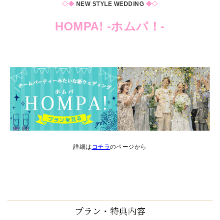
◇◆
NEW STYLE WEDDING
◆◇
HOMPA! -ホムパ！-
詳細は
コチラ
のページから
プラン・特典内容