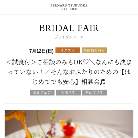
BRIDAL FAIR
ブライダルフェア
オススメ
来館特典有り
7月12日(日)
＜試食付＞ご相談のみもOK♡＼なんにも決ま
っていない！／そんなおふたりのための【は
じめてでも安心】相談会♬
試食フェア
会場見学
初めて見学