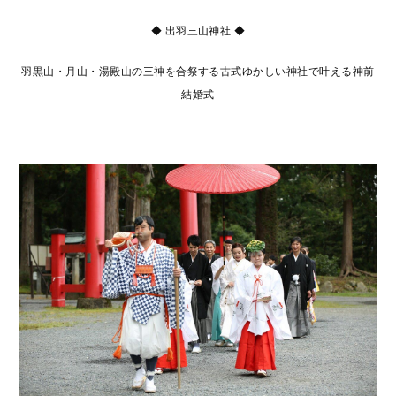
◆ 出羽三山神社 ◆
羽黒山・月山・湯殿山の三神を合祭する古式ゆかしい神社で叶える神前
結婚式