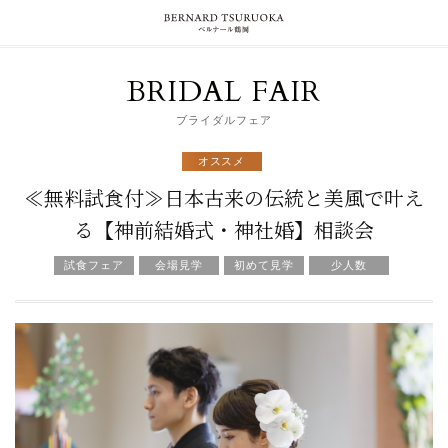
BRIDAL FAIR
ブライダルフェア
オススメ
≪無料試食付≫日本古来の伝統と美風で叶え
る【神前結婚式・神社婚】相談会
試食フェア
会場見学
初めて見学
少人数