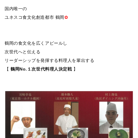
国内唯一の
ユネスコ食文化創造都市 鶴岡
✿
鶴岡の食文化を広くアピールし
次世代へと伝える
リーダーシップを発揮する料理人を輩出する
【
鶴岡No.１次世代料理人決定戦
】