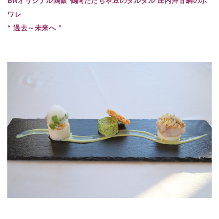
BNオリジナル鶏飯 鶴岡だだちゃ豆のタルタル 庄内沖甘鯛のポ
ワレ
“ 過去～未来へ ”