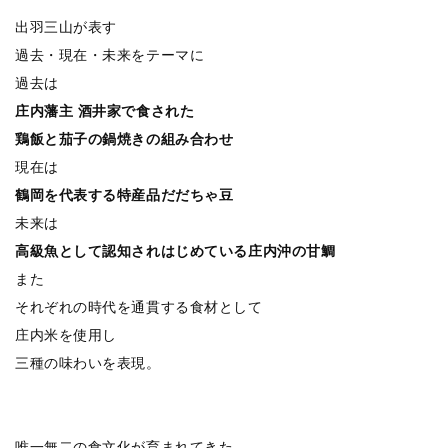
出羽三山が表す
過去・現在・未来をテーマに
過去は
庄内藩主 酒井家で食された
鶏飯と茄子の鍋焼きの組み合わせ
現在は
鶴岡を代表する特産品だだちゃ豆
未来は
高級魚として認知されはじめている庄内沖の甘鯛
また
それぞれの時代を通貫する食材として
庄内米を使用し
三種の味わいを表現。
唯一無二の食文化が育まれてきた