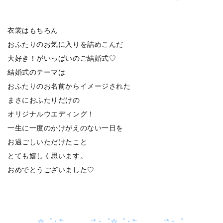
衣裳はもちろん
おふたりのお気に入りを詰めこんだ
大好き！がいっぱいのご結婚式♡
結婚式のテーマは
おふたりのお名前からイメージされた
まさにおふたりだけの
オリジナルウエディング！
一生に一度のかけがえのない一日を
お過ごしいただけたこと
とても嬉しく思います。
おめでとうございました♡
☆゜・*:.。. .。.:*・゜☆゜・*:.。. .。.:*・゜