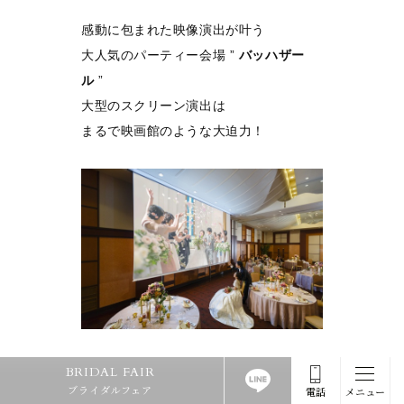
感動に包まれた映像演出が叶う
大人気のパーティー会場 ”
バッハザー
ル
”
大型のスクリーン演出は
まるで映画館のような大迫力！
グレードアップした会場の見学と映像体
BRIDAL FAIR
ブライダルフェア
電話
メニュー
験に加え