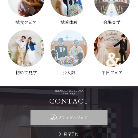
試食フェア
試着体験
会場見学
初めて見学
少人数
平日フェア
CONTACT
ブライダルフェア
見学予約