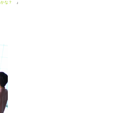
いかな？
』